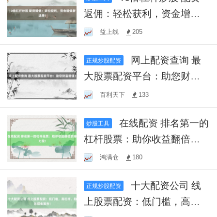
返佣：轻松获利，资金增值
新选择！
益上线
205
网上配资查询 最
正规炒股配资
大股票配资平台：助您财富
增值！
百利天下
133
在线配资 排名第一的
炒股工具
杠杆股票：助你收益翻倍的
潜力股！
鸿满仓
180
十大配资公司 线
正规炒股配资
上股票配资：低门槛，高杠