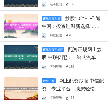
务，助您轻松实现财富增
鼎泽配资
136
值！
炒股10倍杠杆 通
正规炒股配资
牛网：投资理财新选择，助
您财富增值！
邦乾配倍
93
配资正规网上炒
正规炒股配资网
股 中联亿配：一站式汽车配
件解决方案
伍洲配资
159
网上配资炒股 中信配
炒股工具
资：专业平台，助您轻松投
资！
恒捷配资
174