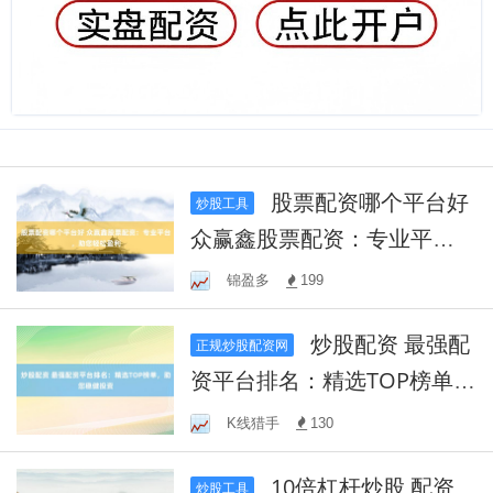
股票配资哪个平台好
炒股工具
众赢鑫股票配资：专业平
台，助您轻松盈利
锦盈多
199
炒股配资 最强配
正规炒股配资网
资平台排名：精选TOP榜单，
助您稳健投资
K线猎手
130
10倍杠杆炒股 配资
炒股工具