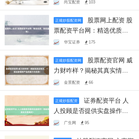
杆，助您掘金股市！
尚宝配资
103
股票网上配资 股
正规炒股配资网
票配资平台网：精选优质，
助您盈利！
华宝证券
175
股票配资官网 威
正规炒股配资网
力财咋样？揭秘其真实情
况，一探这款理财产品的威
金景配资
66
力与优势！
证券配资平台 人
正规炒股配资
人投顾是否提供实盘操作？
揭秘其真实交易模式！
广生网
95