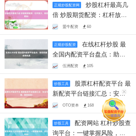
炒股杠杆最高几
正规炒股配资网
倍 炒股期货配资：杠杆放
大，助您掘金！
盟牛配资
60
在线杠杆炒股 最
正规炒股配资
全国内配资平台盘点：助您
把握投资机遇
伍洲配资
105
股票杠杆配资平台 最
炒股工具
新配资平台链接汇总：安全
可靠，助您投资！
OTO资本
168
配资网站 杠杆炒股查
炒股工具
询平台：一键掌握风险，放