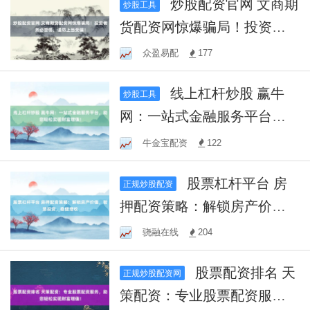
炒股配资官网 文商期
炒股工具
货配资网惊爆骗局！投资者
务必警惕，谨防上当受骗！
众盈易配
177
线上杠杆炒股 赢牛
炒股工具
网：一站式金融服务平台，
助您轻松实现财富增值！
牛金宝配资
122
股票杠杆平台 房
正规炒股配资
押配资策略：解锁房产价
值，智慧投资，稳健增收
骁融在线
204
股票配资排名 天
正规炒股配资网
策配资：专业股票配资服